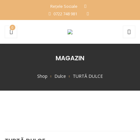
Rețele Sociale
0722 748 981
0
MAGAZIN
Shop
Dulce
TURTĂ DULCE